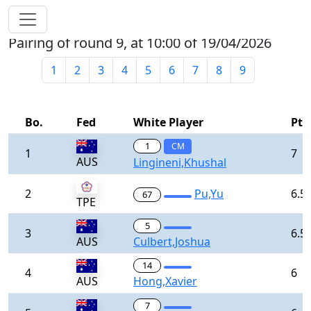
Pairing of round 9, at 10:00 of 19/04/2026
1
2
3
4
5
6
7
8
9
Bo.
Fed
White Player
Pts
1
CM
1
7
AUS
Lingineni,Khushal
2
Pu,Yu
6.5
67
TPE
5
3
6.5
AUS
Culbert,Joshua
14
4
6
AUS
Hong,Xavier
7