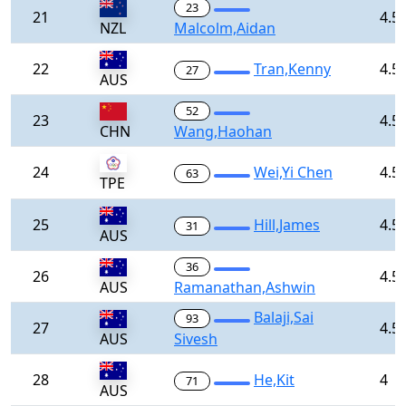
23
21
4.5
NZL
Malcolm,Aidan
22
Tran,Kenny
4.5
27
AUS
52
23
4.5
CHN
Wang,Haohan
24
Wei,Yi Chen
4.5
63
TPE
25
Hill,James
4.5
31
AUS
36
26
4.5
AUS
Ramanathan,Ashwin
Balaji,Sai
93
27
4.5
AUS
Sivesh
28
He,Kit
4
71
AUS