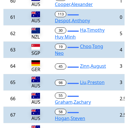
60
1
AUS
Cooper,Alexander
113
61
0
AUS
Despot,Anthony
Ha,Timothy
30
62
5
NZL
Huy Minh
Choo,Tong
19
63
4
SGP
Neo
64
Zinn,August
3
45
GER
65
Liu,Preston
3
98
AUS
55
66
2.5
AUS
Graham,Zachary
58
67
2.5
AUS
Hogan,Steven