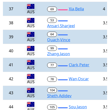
37
Xia,Bella
4
69
AUS
53
38
3.5
AUS
Ansari,Sharjeel
64
39
3.5
AUS
Quach,Vince
99
40
3.5
AUS
Zhang,Jason
41
Clark,Peter
3.5
77
AUS
42
Wan,Oscar
3.5
78
AUS
104
43
3.5
AUS
Sheth,Adidev
44
Sou,Jason
3.5
105
AUS