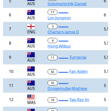
5
6
AUS
Solomontchik,Daniel
17
6
6
AUS
Lim,Jongmin
3
7
5.5
ENG
Charters,Jamie D
4
8
5.5
AUS
Hong,Wilbur
9
Turner,Jai
5.5
11
AUS
10
Fan,Aiden
5.5
42
AUS
32
11
5
AUS
Drogemuller,Mathew
12
Yap,Ray Jin
5
16
MAS