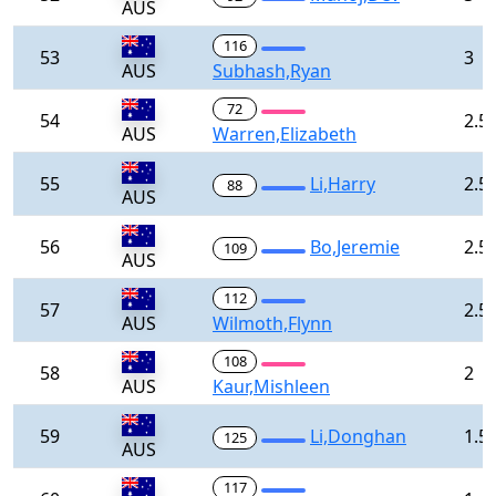
AUS
116
53
3
AUS
Subhash,Ryan
72
54
2.5
AUS
Warren,Elizabeth
55
Li,Harry
2.5
88
AUS
56
Bo,Jeremie
2.5
109
AUS
112
57
2.5
AUS
Wilmoth,Flynn
108
58
2
AUS
Kaur,Mishleen
59
Li,Donghan
1.5
125
AUS
117