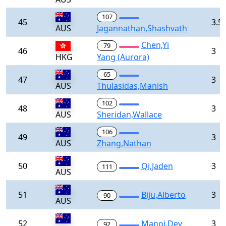
107
45
3.5
AUS
Jagannathan,Shashvath
Chen,Yi
79
46
3
HKG
Yang (Aurora)
65
47
3
AUS
Thulasidas,Manish
102
48
3
AUS
Sheridan,Wallace
106
49
3
AUS
Zhang,Nathan
50
Qi,Jaden
3
111
AUS
51
Biju,Alberto
3
90
AUS
52
Manoj,Dev
3
92