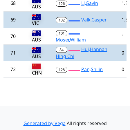
68
Li,Gavin
1.5
126
AUS
69
Valk,Casper
1.5
132
VIC
101
70
1
AUS
Moser,William
Hui,Hannah
84
71
0
AUS
Hing Chi
72
Pan,Shilin
0
128
CHN
Generated by Vega
All rights reserved