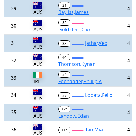
21
29
4
AUS
Bayliss,James
82
30
4
AUS
Goldstein,Clio
31
Jathar,Ved
4
38
AUS
44
32
4
AUS
Thomson,Kynan
54
33
4
IRL
Foenander,Phillip A
34
Lopata,Felix
4
57
AUS
124
35
4
AUS
Landow,Edan
36
Tan,Mia
4
114
AUS