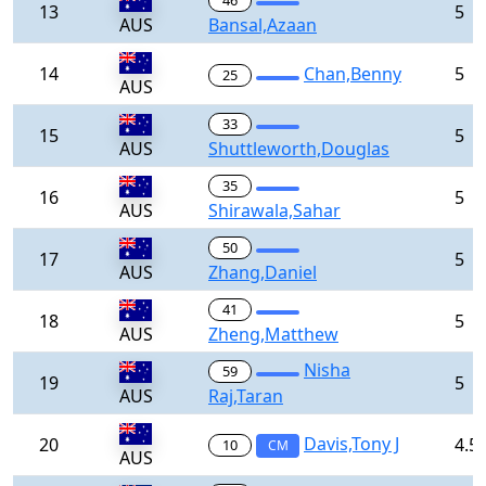
46
13
5
AUS
Bansal,Azaan
14
Chan,Benny
5
25
AUS
33
15
5
AUS
Shuttleworth,Douglas
35
16
5
AUS
Shirawala,Sahar
50
17
5
AUS
Zhang,Daniel
41
18
5
AUS
Zheng,Matthew
Nisha
59
19
5
AUS
Raj,Taran
Davis,Tony J
20
4.5
10
CM
AUS