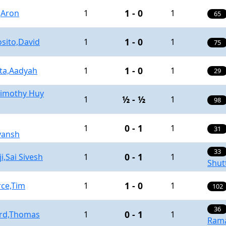
1 - 0
,Aron
1
1
65
1 - 0
sito,David
1
1
75
1 - 0
ta,Aadyah
1
1
29
Timothy Huy
½ - ½
1
1
98
0 - 1
1
1
31
yansh
33
0 - 1
ji,Sai Sivesh
1
1
Shut
1 - 0
rce,Tim
1
1
102
36
0 - 1
ord,Thomas
1
1
Rama