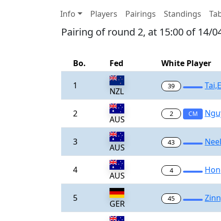
Info
Players
Pairings
Standings
Tab
Pairing of round 2, at 15:00 of 14/
Bo.
Fed
White Player
1
Tai,
39
NZL
Ngu
2
2
CM
AUS
3
Nee
43
AUS
4
Hon
4
AUS
5
Zin
45
GER