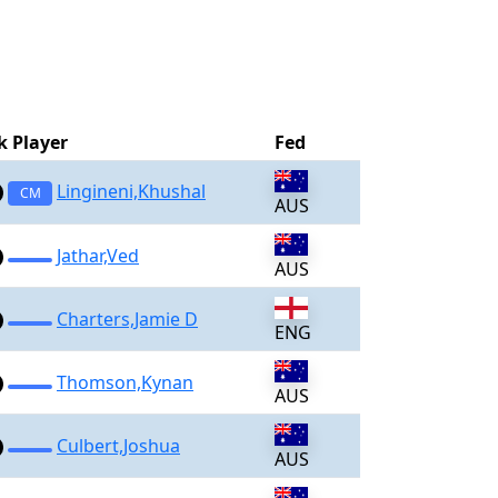
k Player
Fed
Lingineni,Khushal
CM
AUS
Jathar,Ved
AUS
Charters,Jamie D
ENG
Thomson,Kynan
AUS
Culbert,Joshua
AUS