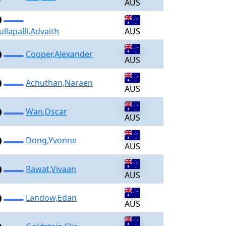
AUS
llapalli,Advaith
AUS
Cooper,Alexander
AUS
Achuthan,Naraen
AUS
Wan,Oscar
AUS
Dong,Yvonne
AUS
Rawat,Vivaan
AUS
Landow,Edan
AUS