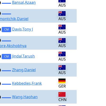
Bansal,Azaan
AUS
montchik,Daniel
AUS
Davis,Tony J
CM
AUS
ore,Akshobhya
AUS
Jindal,Tarush
CM
AUS
Zhang,Daniel
AUS
Kebbedies,Frank
GER
Wang,Haohan
CHN