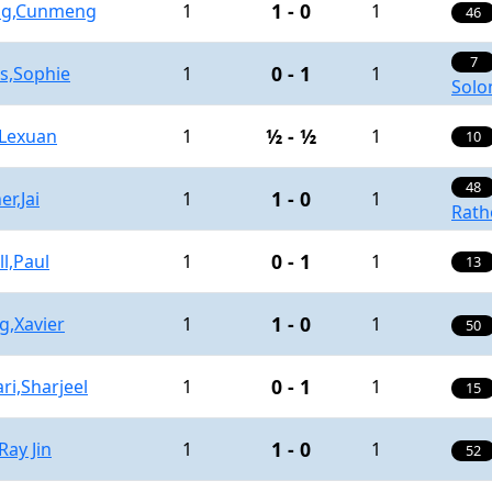
1 - 0
g,Cunmeng
1
1
46
7
0 - 1
s,Sophie
1
1
Solo
½ - ½
,Lexuan
1
1
10
48
1 - 0
er,Jai
1
1
Rath
0 - 1
ll,Paul
1
1
13
1 - 0
g,Xavier
1
1
50
0 - 1
ri,Sharjeel
1
1
15
1 - 0
Ray Jin
1
1
52