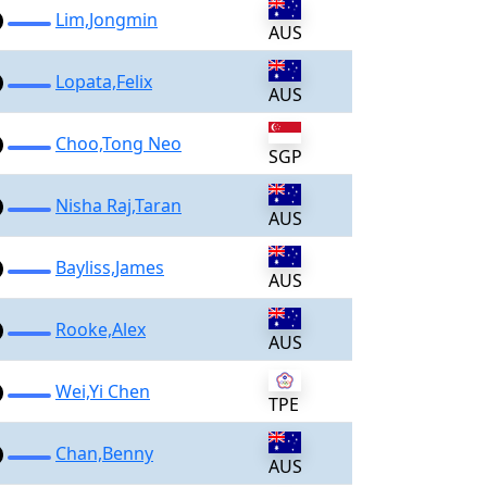
Lim,Jongmin
AUS
Lopata,Felix
AUS
Choo,Tong Neo
SGP
Nisha Raj,Taran
AUS
Bayliss,James
AUS
Rooke,Alex
AUS
Wei,Yi Chen
TPE
Chan,Benny
AUS