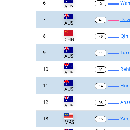
6
Wan
6
AUS
7
Davi
47
AUS
8
Qin
49
CHN
9
Turn
11
AUS
10
Rehi
51
AUS
11
Hon
14
AUS
12
Ansa
53
AUS
13
Yap,
16
MAS