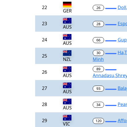
22
Doll
26
GER
23
Espo
28
AUS
24
Gup
66
AUS
Ha,
30
25
NZL
Minh
89
26
AUS
Annadasu,Shre
27
Bala
93
AUS
28
Pea
34
AUS
29
Aff
120
VIC