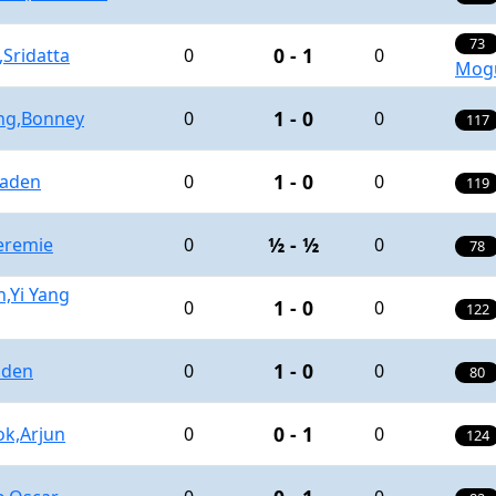
73
0 - 1
,Sridatta
0
0
Mogu
1 - 0
ng,Bonney
0
0
117
1 - 0
Jaden
0
0
119
½ - ½
eremie
0
0
78
,Yi Yang
1 - 0
0
0
122
1 - 0
aden
0
0
80
0 - 1
ok,Arjun
0
0
124