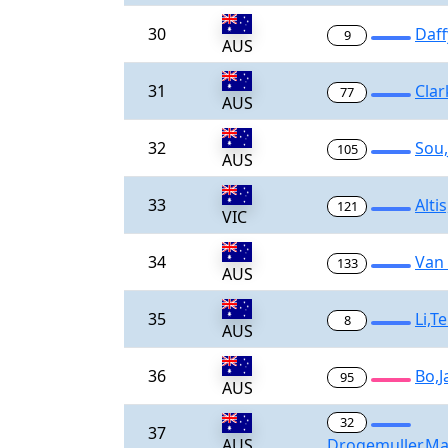
30
Daff
9
AUS
31
Clar
77
AUS
32
Sou,
105
AUS
33
Alti
121
VIC
34
Van
133
AUS
35
Li,T
8
AUS
36
Bo,J
95
AUS
32
37
AUS
Drogemuller,M