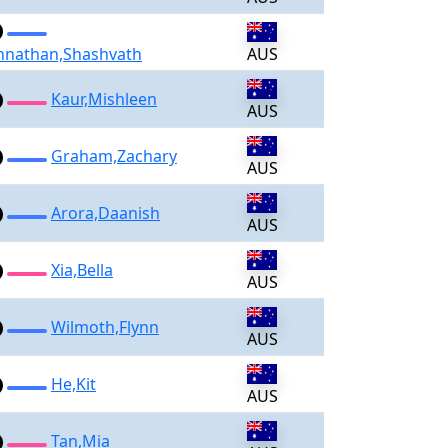
nnathan,Shashvath
AUS
Kaur,Mishleen
AUS
Graham,Zachary
AUS
Arora,Daanish
AUS
Xia,Bella
AUS
Wilmoth,Flynn
AUS
He,Kit
AUS
Tan,Mia