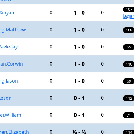
107
1 - 0
Xinyao
0
0
Jaga
1 - 0
ng,Matthew
0
0
108
1 - 0
avle-Jay
0
0
55
1 - 0
ban,Corwin
0
0
110
1 - 0
ng,Jason
0
0
69
0 - 1
Aeson
0
0
112
0 - 1
r,William
0
0
71
½ - ½
en,Elizabeth
0
0
114