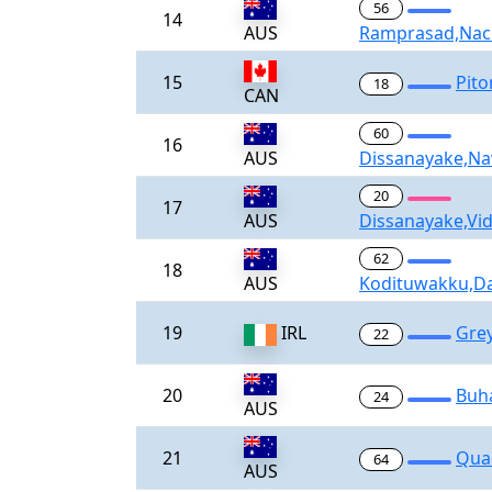
56
14
AUS
Ramprasad,Nac
15
Pit
18
CAN
60
16
AUS
Dissanayake,N
20
17
AUS
Dissanayake,Vi
62
18
AUS
Kodituwakku,D
19
IRL
Gre
22
20
Buh
24
AUS
21
Qua
64
AUS