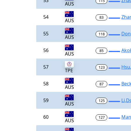
53
Zha
115
AUS
54
Zha
83
AUS
55
Don
118
AUS
56
Ako
85
AUS
57
Hsu,
123
TPE
58
Bec
87
AUS
59
Li,
125
AUS
60
Man
127
AUS