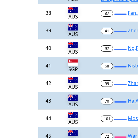
38
Fan,
37
AUS
39
Zhe
41
AUS
40
Ng,P
97
AUS
41
Nis
68
SGP
42
Zha
99
AUS
43
Ha,
70
AUS
44
Mose
101
AUS
45
Warr
72