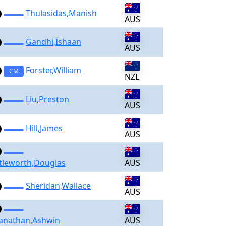
Thulasidas,Manish
AUS
Gandhi,Ishaan
AUS
Forster,William
CM
NZL
Liu,Preston
AUS
Hill,James
AUS
tleworth,Douglas
AUS
Sheridan,Wallace
AUS
nathan,Ashwin
AUS