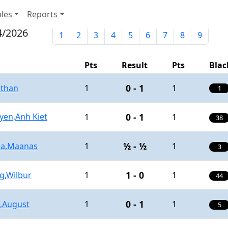
les
Reports
04/2026
1
2
3
4
5
6
7
8
9
Pts
Result
Pts
Blac
0 - 1
Ethan
1
1
1
yen,Anh Kiet
0 - 1
1
1
38
½ - ½
la,Maanas
1
1
3
1 - 0
g,Wilbur
1
1
44
0 - 1
n,August
1
1
5