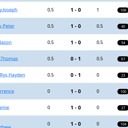
1 - 0
y,Joseph
0.5
1
106
1 - 0
k,Peter
0.5
0.5
40
1 - 0
Jason
0.5
0.5
54
0 - 1
s,Thomas
0.5
0.5
67
0 - 1
 Rys,Hayden
0.5
0
23
1 - 0
errence
0
0
100
1 - 0
amie
0
0
27
1 - 0
0
0
104
athew