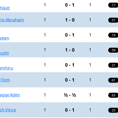
0 - 1
1
1
17
hiket
1 - 0
ono,Abraham
1
1
57
0 - 1
1
1
19
aveen
1 - 0
1
1
59
dushi
0 - 1
1
1
21
amhiru
0 - 1
y,Tom
1
1
61
½ - ½
agiar,Aden
1
1
63
0 - 1
ch,Vince
1
1
25