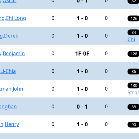
0 - 1
o,Oscar
0
0
82
1 - 0
ng,Chi Long
0
0
126
84
1 - 0
g,Derek
0
0
Chi
1F-0F
k,Benjamin
0
0
128
1 - 0
Li-Chia
0
0
86
130
1 - 0
kman,John
0
0
Stro
0 - 1
Donghan
0
0
88
1 - 0
n,Henry
0
0
90