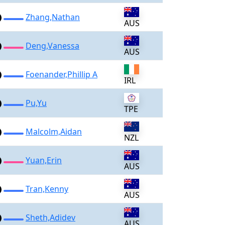
Zhang,Nathan
AUS
Deng,Vanessa
AUS
Foenander,Phillip A
IRL
Pu,Yu
TPE
Malcolm,Aidan
NZL
Yuan,Erin
AUS
Tran,Kenny
AUS
Sheth,Adidev
AUS