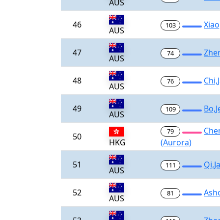
AUS
46
Xiao
103
AUS
47
Zhe
74
AUS
48
Chi,
76
AUS
49
Bo,J
109
AUS
Chen
79
50
HKG
(Aurora)
51
Qi,J
111
AUS
52
Ash
81
AUS