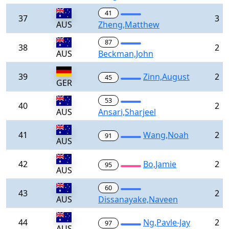
41
37
3
AUS
Zheng,Matthew
87
38
2
AUS
Beckman,John
39
Zinn,August
2
45
GER
53
40
2
AUS
Ansari,Sharjeel
41
Wang,Noah
2
91
AUS
42
Bo,Jamie
2
95
AUS
60
43
2
AUS
Dissanayake,Naveen
44
Ng,Pavle-Jay
2
97
AUS