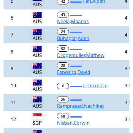
5
Fan,Aiden
4
42
AUS
43
6
4
AUS
Neela,Maanas
24
7
4
AUS
Buhagiar,Aden
32
8
4
AUS
Drogemuller,Mathew
28
9
3.5
AUS
Esposito,David
10
Li,Terrence
3.5
8
AUS
56
11
3.5
AUS
Ramprasad,Nachiket
68
12
3.5
SGP
Nisban,Corwin