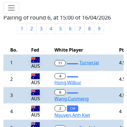
Pairing of round 6, at 15:00 of 16/04/2026
1
2
3
4
5
6
7
8
9
Bo.
Fed
White Player
Pts
1
Turner,Jai
4.5
11
AUS
4
2
4.5
AUS
Hong,Wilbur
6
3
4.5
AUS
Wang,Cunmeng
2
CM
4
4
AUS
Nguyen,Anh Kiet