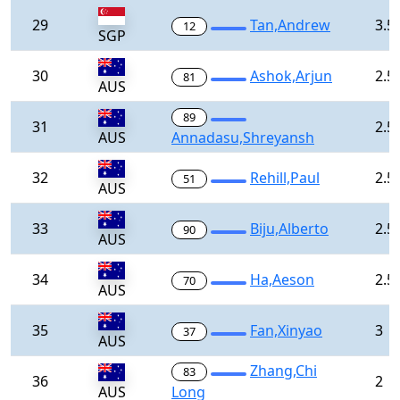
29
Tan,Andrew
3.5
12
SGP
30
Ashok,Arjun
2.5
81
AUS
89
31
2.5
AUS
Annadasu,Shreyansh
32
Rehill,Paul
2.5
51
AUS
33
Biju,Alberto
2.5
90
AUS
34
Ha,Aeson
2.5
70
AUS
35
Fan,Xinyao
3
37
AUS
Zhang,Chi
83
36
2
AUS
Long