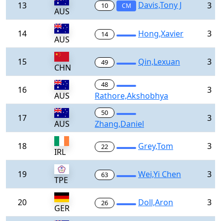
Davis,Tony J
13
3
10
CM
AUS
14
Hong,Xavier
3
14
AUS
15
Qin,Lexuan
3
49
CHN
48
16
3
AUS
Rathore,Akshobhya
50
17
3
AUS
Zhang,Daniel
18
Grey,Tom
3
22
IRL
19
Wei,Yi Chen
3
63
TPE
20
Doll,Aron
3
26
GER