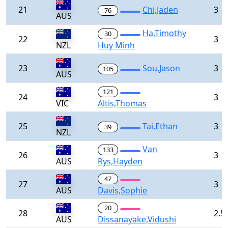
21
Chi,Jaden
3
76
AUS
Ha,Timothy
30
22
3
NZL
Huy Minh
23
Sou,Jason
3
105
AUS
121
24
3
VIC
Altis,Thomas
25
Tai,Ethan
3
39
NZL
Van
133
26
3
AUS
Rys,Hayden
47
27
3
AUS
Davis,Sophie
20
28
2.5
AUS
Dissanayake,Vidushi