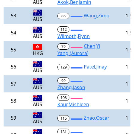
AUS
Akok,Benjamin
53
Wang,Zimo
1.5
86
AUS
112
54
1.5
AUS
Wilmoth,Flynn
Chen,Yi
79
55
1.5
HKG
Yang (Aurora)
56
Patel,Jinay
1
129
AUS
99
57
1
AUS
Zhang,Jason
108
58
1
AUS
Kaur,Mishleen
59
Zhao,Oscar
1
115
AUS
131