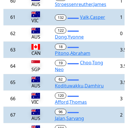
60
1
AUS
Stroessenreuther,James
61
Valk,Casper
1
132
VIC
122
62
0
AUS
Dong,Yvonne
18
63
3.5
CAN
Pitono,Abraham
Choo,Tong
19
64
3.5
SGP
Neo
62
65
3.5
AUS
Kodituwakku,Damhiru
120
66
3
VIC
Afford,Thomas
96
67
2
AUS
Jalan,Sarvang