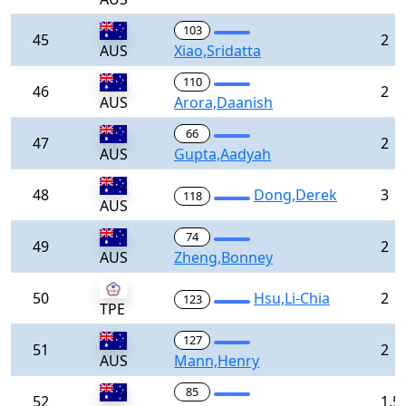
103
45
2
AUS
Xiao,Sridatta
110
46
2
AUS
Arora,Daanish
66
47
2
AUS
Gupta,Aadyah
48
Dong,Derek
3
118
AUS
74
49
2
AUS
Zheng,Bonney
50
Hsu,Li-Chia
2
123
TPE
127
51
2
AUS
Mann,Henry
85
52
1.5