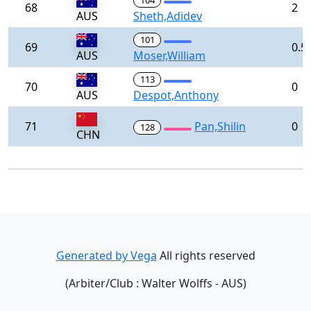
104
68
2
AUS
Sheth,Adidev
101
69
0.5
AUS
Moser,William
113
70
0
AUS
Despot,Anthony
71
Pan,Shilin
0
128
CHN
Generated by Vega
All rights reserved
(Arbiter/Club : Walter Wolffs - AUS)